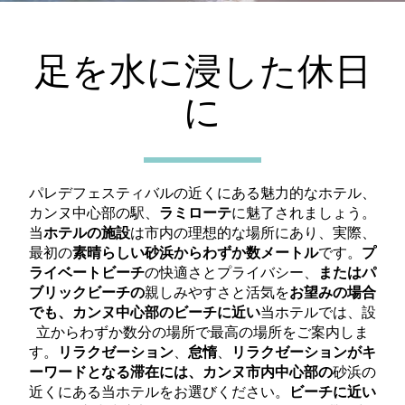
足を水に浸した休日
に
パレデフェスティバルの近くにある
魅力的なホテル、
カンヌ中心部の駅、
ラミローテ
に魅了されましょう。
当
ホテルの施設
は市内の理想的な場所にあり、実際、
最初の
素晴らしい砂浜
からわずか数メートル
です。
プ
ライベートビーチ
の快適さとプライバシー、
またはパ
ブリックビーチの
親しみやすさと活気を
お望みの場合
でも、カンヌ中心部のビーチに近い
当ホテルでは、設
立からわずか数分の場所で最高の場所をご案内しま
す。
リラクゼーション
、
怠惰
、
リラクゼーション
がキ
ーワードとなる滞在には、カンヌ市内中心部の
砂浜の
近くにある当ホテルをお選びください。
ビーチに近い