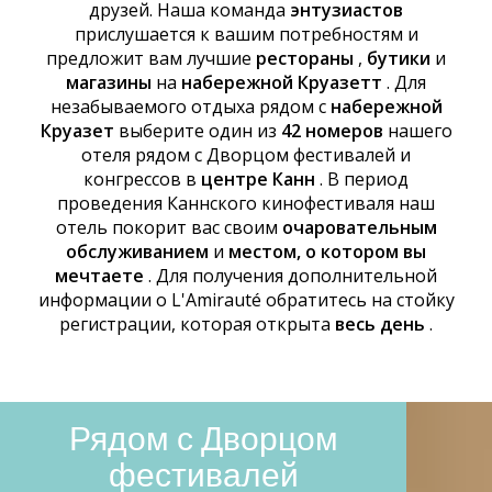
друзей. Наша команда
энтузиастов
прислушается к вашим потребностям и
предложит вам лучшие
рестораны
,
бутики
и
магазины
на
набережной Круазетт
. Для
незабываемого отдыха рядом с
набережной
Круазет
выберите один из
42 номеров
нашего
отеля рядом с Дворцом фестивалей и
конгрессов в
центре Канн
. В период
проведения Каннского кинофестиваля наш
отель покорит вас своим
очаровательным
обслуживанием
и
местом, о котором вы
мечтаете
. Для получения дополнительной
информации о L'Amirauté обратитесь на стойку
регистрации, которая открыта
весь день
.
Рядом с Дворцом
фестивалей