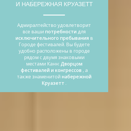
И НАБЕРЕЖНАЯ КРУАЗЕТТ
Адмиралтейство удовлетворит
все ваши
потребности
для
исключительного пребывания
в
Городе фестивалей. Вы будете
удобно расположены в городе
рядом с двумя знаковыми
местами Канн:
Дворцом
фестивалей и конгрессов
, а
также знаменитой
набережной
Круазетт
.