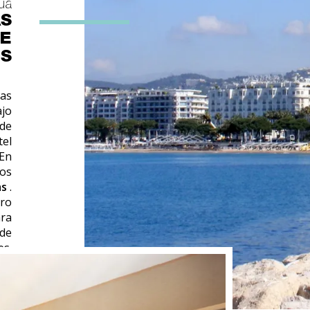
ua
AS
DE
S
las
ajo
 de
tel
 En
los
as
.
tro
ara
 de
es.