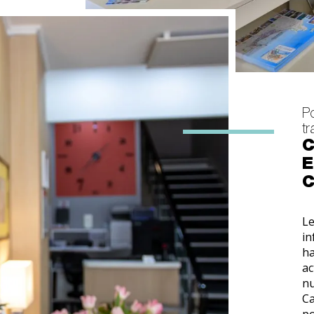
Po
tr
C
E
C
Le
in
ha
ac
nu
Ca