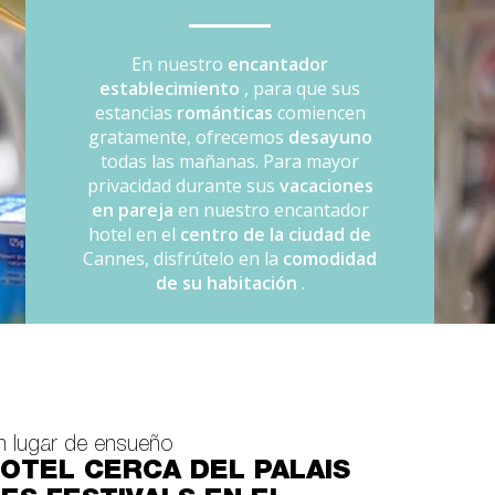
En nuestro
encantador
establecimiento
, para que sus
estancias
románticas
comiencen
gratamente, ofrecemos
desayuno
todas las mañanas. Para mayor
privacidad durante sus
vacaciones
en pareja
en nuestro encantador
hotel en el
centro de la ciudad de
Cannes, disfrútelo en la
comodidad
de su habitación
.
n lugar de ensueño
OTEL CERCA DEL PALAIS