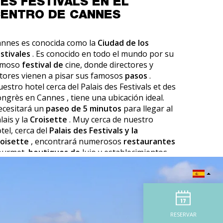
ES FESTIVALS EN EL
ENTRO DE CANNES
nnes es conocida como la
Ciudad de los
stivales
. Es conocido en todo el mundo por su
amoso
festival de
cine, donde directores y
tores vienen a pisar sus famosos
pasos
.
uestro
hotel cerca del Palais des Festivals et des
ongrès en Cannes
, tiene una ubicación ideal.
cesitará un
paseo de 5 minutos
para llegar al
lais y la
Croisette
. Muy cerca de nuestro
tel, cerca del
Palais des Festivals y la
oisette
, encontrará numerosos
restaurantes
ourmet,
boutiques de
lujo y establecimientos
 prestigio.
RESERVAR