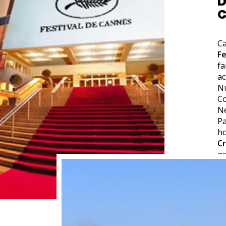
D
C
Ca
Fe
f
ac
N
C
Ne
Pa
ho
Cr
g
de