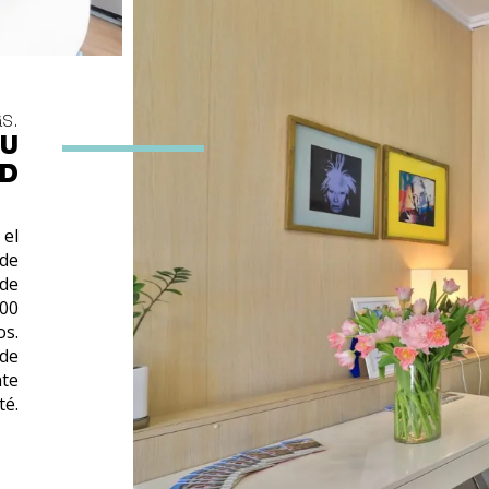
s.
TU
AD
 el
 de
ede
200
os.
 de
nte
té.