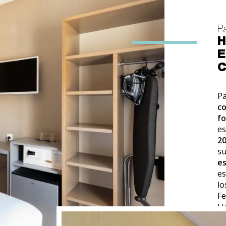
P
H
E
C
P
co
f
es
2
s
es
es
l
Fe
L'
d