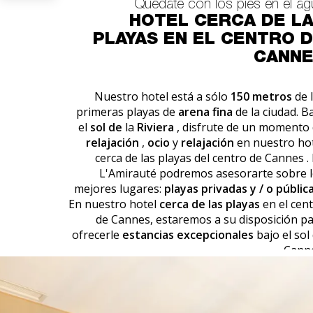
Quédate con los pies en el ag
HOTEL CERCA DE L
PLAYAS EN EL CENTRO 
CANNE
Nuestro hotel está a sólo
150 metros
de 
primeras playas de
arena fina
de la ciudad. B
el
sol de
la
Riviera
, disfrute de un momento
relajación
,
ocio
y
relajación
en nuestro
ho
cerca de las playas del centro de Cannes
.
L'Amirauté podremos asesorarte sobre 
mejores lugares:
playas privadas y / o públic
En nuestro hotel
cerca de las playas
en el cen
de Cannes, estaremos a su disposición p
ofrecerle
estancias excepcionales
bajo el sol
Cann