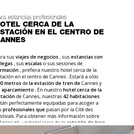
ara estancias profesionales
OTEL CERCA DE LA
STACIÓN EN EL CENTRO DE
ANNES
ara sus
viajes de negocios
, sus
estancias con
legas
, sus
escalas
o sus sesiones de
ormación
, prefiera nuestro
hotel cerca de la
tación en el centro de Cannes
. Estará a sólo
00 metros
de
la estación de tren de
Cannes y
u
aparcamiento
. En nuestro
hotel cerca de la
tación
de Cannes, nuestras
42 habitaciones
tán perfectamente equipadas para acoger a
os
profesionales que
pasan por la Cité des
stivals. Para obtener más información sobre
Amirauté, un hotel cerca de la
estación de tren
e Cannes
, comuníquese con la recepción.