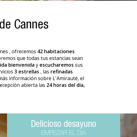
 de Cannes
nnes
, ofrecemos
42 habitaciones
eremos que todas tus estancias sean
lida bienvenida
y
escucharemos
sus
rvicios
3 estrellas
, las
refinadas
más información sobre L'Amirauté, el
ecepción abierta las
24 horas del día,
Delicioso desayuno
EMPEZAR EL DIA